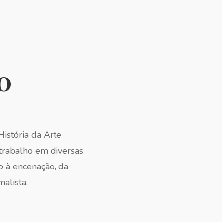
o
istória da Arte
trabalho em diversas
ão à encenação, da
alista.