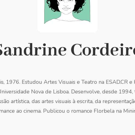
Sandrine Cordeir
s, 1976. Estudou Artes Visuais e Teatro na ESAD.CR e H
iversidade Nova de Lisboa. Desenvolve, desde 1994, 
ão artística, das artes visuais à escrita, da representaç
mance ao cinema. Publicou o romance Florbela na Minim