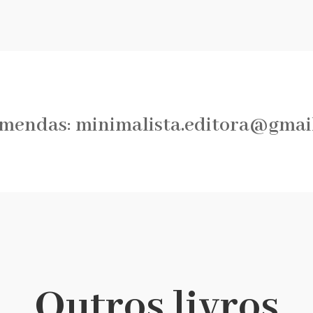
mendas:
minimalista.editora@gmai
Outros livros